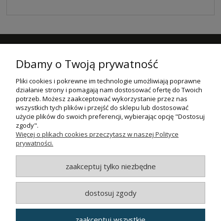
NEWSLETTER
Dbamy o Twoją prywatność
Podaj swój adres e-mail, jeżeli chcesz otrzymywać informacje o
nowościach i promocjach.
Pliki cookies i pokrewne im technologie umożliwiają poprawne
działanie strony i pomagają nam dostosować ofertę do Twoich
ZAPISZ SIĘ
potrzeb. Możesz zaakceptować wykorzystanie przez nas
wszystkich tych plików i przejść do sklepu lub dostosować
użycie plików do swoich preferencji, wybierając opcję "Dostosuj
POMOC
zgody".
Więcej o plikach cookies przeczytasz w naszej Polityce
MOJE KONTO
prywatności.
PŁATNOŚCI I DOSTAWA
zaakceptuj tylko niezbędne
INFORMACJE
dostosuj zgody
O NAS
zaakceptuj wszystkie