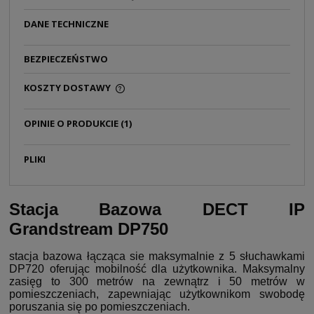
DANE TECHNICZNE
BEZPIECZEŃSTWO
KOSZTY DOSTAWY
CENA NIE ZAWIERA EWENTUALNYCH KOSZTÓW
PŁATNOŚCI
OPINIE O PRODUKCIE (1)
PLIKI
Stacja Bazowa DECT IP
Grandstream DP750
stacja bazowa łącząca sie maksymalnie z 5 słuchawkami
DP720 oferując mobilność dla użytkownika. Maksymalny
zasięg to 300 metrów na zewnątrz i 50 metrów w
pomieszczeniach, zapewniając użytkownikom swobodę
poruszania się po pomieszczeniach.