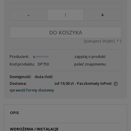
-
+
DO KOSZYKA
Zyskujesz
30
pkt [
?
]
Producent:
zapytaj o produkt
Kod produktu:
DP750
poleć znajomemu
Dostępność:
duża ilość
Dostawa:
od 19,00 zł
- Paczkomaty InPost
Cena nie zawiera ewentualnych kosztów płatności
sprawdź formy dostawy
OPIS
WDROŻENIA / INSTALACJE