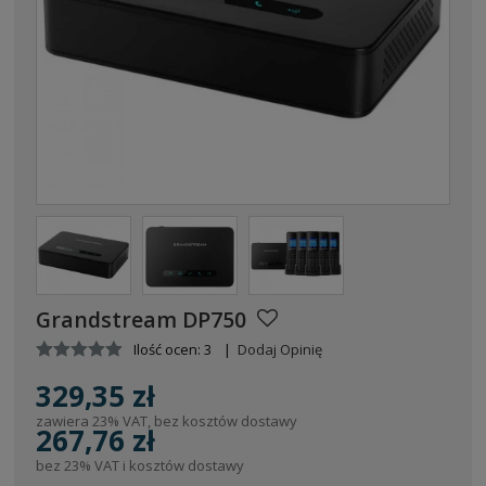
Grandstream DP750
Ilość ocen: 3
|
Dodaj Opinię
329,35 zł
zawiera 23% VAT, bez kosztów dostawy
267,76 zł
bez 23% VAT i kosztów dostawy