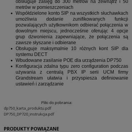
obsługuje zasięg do 300 metrów na zewnątrz i 50
metrów w pomieszczeniach
Współdzielone konto SIP na wszystkich słuchawkach
umożliwia dodanie zunifikowanych funkcji
pozwalających użytkownikom odbierać połączenia w
dowolnym miejscu, jednocześnie oferując 4 opcje
grup dzwonienia zapewniające, że połączenia są
zawsze słyszane i odbierane
Obsługuje maksymalnie 10 różnych kont SIP dla
systemu DECT
Wbudowane zasilanie POE dla urządzenia DP750
Konfiguracja zdalna typu zero configuration podczas
używania z centralą PBX IP serii UCM firmy
Grandstream ułatwia i przyspiesza definiowanie
ustawień i zarządzanie
Pliki do pobrania:
dp750_karta_produktu.pdf
DP750_DP720_instrukcja.pdf
PRODUKTY POWIĄZANE
‹
›