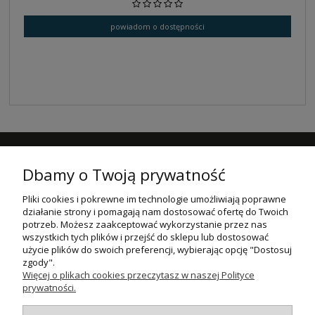
powiadom o dostępności
NEWSLETTER
Dbamy o Twoją prywatność
Podaj swój adres e-mail, jeżeli chcesz otrzymywać informacje o
nowościach i promocjach.
Pliki cookies i pokrewne im technologie umożliwiają poprawne
działanie strony i pomagają nam dostosować ofertę do Twoich
ZAPISZ SIĘ
potrzeb. Możesz zaakceptować wykorzystanie przez nas
wszystkich tych plików i przejść do sklepu lub dostosować
użycie plików do swoich preferencji, wybierając opcję "Dostosuj
POMOC
zgody".
Więcej o plikach cookies przeczytasz w naszej Polityce
MOJE KONTO
prywatności.
PŁATNOŚCI I DOSTAWA